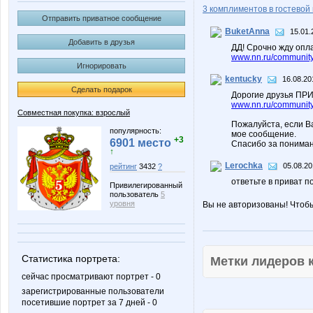
3 комплиментов в гостевой 
Отправить приватное сообщение
BuketAnna
15.01.
Добавить в друзья
ДД! Срочно жду опла
www.nn.ru/community/
Игнорировать
kentucky
16.08.20
Сделать подарок
Дорогие друзья ПРИ
www.nn.ru/community/
Совместная покупка: взрослый
Пожалуйста, если В
популярность:
мое сообщение.
+3
6901 место
Спасибо за пониман
↑
Lerochka
05.08.20
рейтинг
3432
?
ответьте в приват п
Привилегированный
пользователь
5
уровня
Вы не авторизованы! Чтоб
Статистика портрета:
Метки лидеров
сейчас просматривают портрет - 0
зарегистрированные пользователи
посетившие портрет за 7 дней - 0